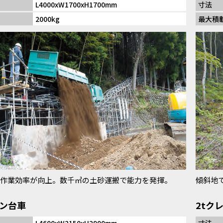
L4000xW1700xH1700mm
寸法
2000kg
最大積
作業効率が向上。数千㎥の土砂運搬で能力を発揮。
傾斜地
ーン台車
2tク