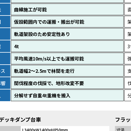
法
曲線施工が可能
囲
仮設範囲内での運搬・搬出が可能
軌道架設のため安定性あり
載
4t
3
平均風速10m/s以上でも運搬可能
ース
軌道幅2～2.5mで林間を走行
影響
間伐程度の伐採で、地形改変不要
入
分解せず自重4t重機を搬入
デッキダンプ台車
フラッ
L3400xW1400xH850mm
寸法