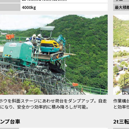
4000kg
最大積
ックホウを斜面ステージにあわせ荷台をダンプアップ。自走
作業構
になり、安全かつ効率的に積み降ろしが可能。
と効率
ダンプ台車
2t三