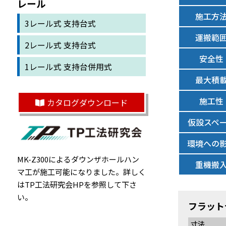
レール
施工方
3レール式 支持台式
運搬範
2レール式 支持台式
安全性
1レール式 支持台併用式
最大積
施工性
カタログダウンロード
仮設スペ
環境への
MK-Z300によるダウンザホールハン
重機搬
マ工が施工可能になりました。詳しく
は
TP工法研究会HP
を参照して下さ
い。
フラット
寸法