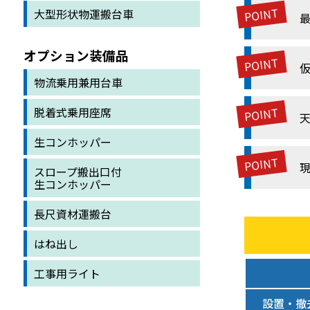
大型形状物運搬台車
最
オプション装備品
物流乗用兼用台車
脱着式乗用座席
生コンホッパー
スロープ搬出口付
生コンホッパー
長尺資材運搬台
はね出し
工事用ライト
設置・撤