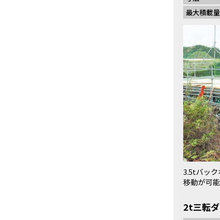
最大積載量
3.5tバ
移動が可能
2t三転