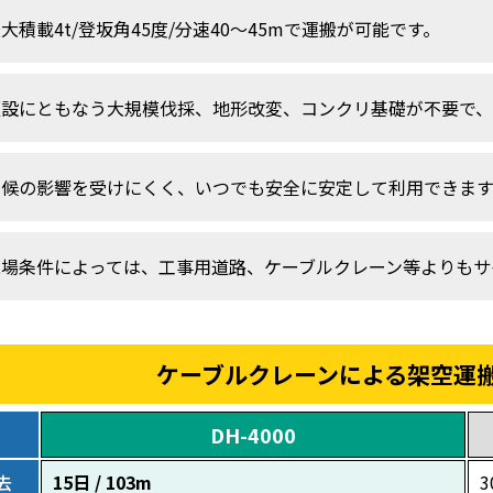
大積載4t/登坂角45度/分速40～45mで運搬が可能です。
仮設にともなう大規模伐採、地形改変、コンクリ基礎が不要で、
天候の影響を受けにくく、いつでも安全に安定して利用できます
現場条件によっては、工事用道路、ケーブルクレーン等よりもサ
ケーブルクレーンによる架空運
DH-4000
去
15日 / 103m
3