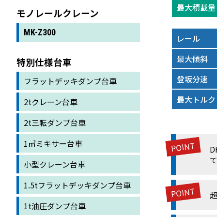
最大積載量
モノレールクレーン
MK-Z300
レール
最大傾斜
特別仕様台車
登坂分速
フラットデッキダンプ台車
最大トルク
2tクレーン台車
2t三転ダンプ台車
1㎥ミキサー台車
D
小型クレーン台車
1.5tフラットデッキダンプ台車
1t油圧ダンプ台車