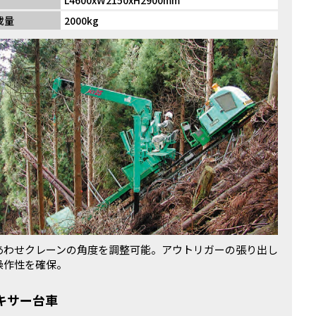
L4600xW2150xH2900mm
載量
2000kg
あわせクレーンの角度を調整可能。アウトリガーの張り出し
操作性を確保。
キサー台車