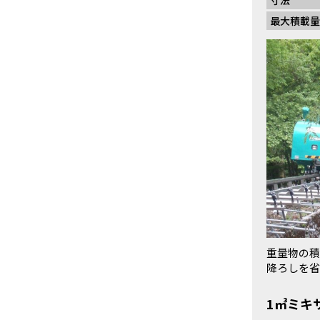
寸法
最大積載量
重量物の積
降ろしを省
1㎥ミキ