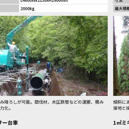
L4600xW2150xH2900mm
寸法
2000kg
最大積
み降ろしが可能。間伐材、水圧鉄管などの運搬、積み
傾斜に
力化。
接地と
サー台車
1㎥ミ