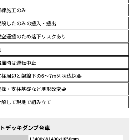
直線施工のみ
架設したのみの搬入・搬出
架空運搬のため落下リスクあり
t
強風時は運転中止
支柱周辺と架線下の6～7m列状伐採要
伐採・支柱基礎など地形改変要
分解して現地で組み立て
トデッキダンプ台車
L3400xW1400xH850mm