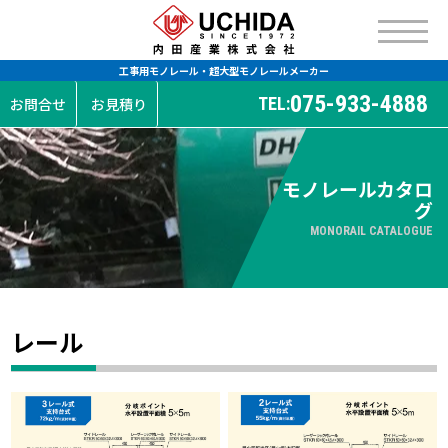
工事用モノレール・超大型モノレールメーカー
075-933-4888
TEL:
お問合せ
お見積り
モノレールカタロ
グ
MONORAIL CATALOGUE
レール