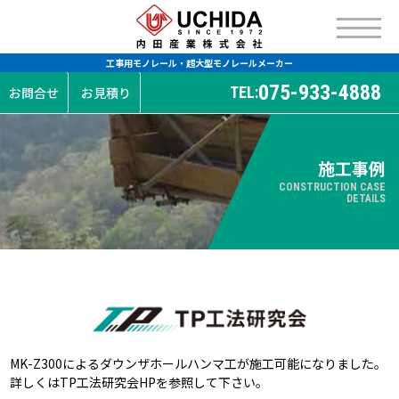
工事用モノレール・超大型モノレールメーカー
075-933-4888
TEL:
お問合せ
お見積り
施工事例
CONSTRUCTION CASE
DETAILS
MK-Z300によるダウンザホールハンマ工が施工可能になりました。
詳しくは
TP工法研究会HP
を参照して下さい。