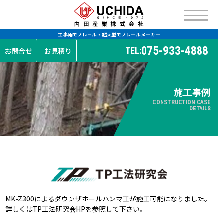
工事用モノレール・超大型モノレールメーカー
075-933-4888
TEL:
お問合せ
お見積り
施工事例
CONSTRUCTION CASE
DETAILS
MK-Z300によるダウンザホールハンマ工が施工可能になりました。
詳しくは
TP工法研究会HP
を参照して下さい。