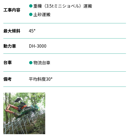
重機（3.5tミニショベル）運搬
工事内容
土砂運搬
最大傾斜
45°
動力車
DH-3000
台車
物流台車
備考
平均斜度30°