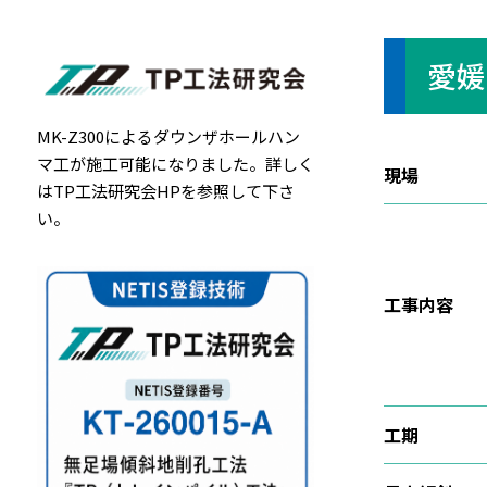
愛媛
MK-Z300によるダウンザホールハン
マ工が施工可能になりました。詳しく
現場
は
TP工法研究会HP
を参照して下さ
い。
工事内容
工期