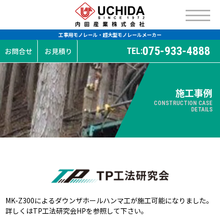
工事用モノレール・超大型モノレールメーカー
075-933-4888
TEL:
お問合せ
お見積り
施工事例
CONSTRUCTION CASE
DETAILS
MK-Z300によるダウンザホールハンマ工が施工可能になりました。
詳しくは
TP工法研究会HP
を参照して下さい。