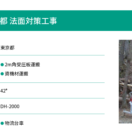
都 法面対策工事
東京都
2m角受圧板運搬
資機材運搬
42°
DH-2000
物流台車