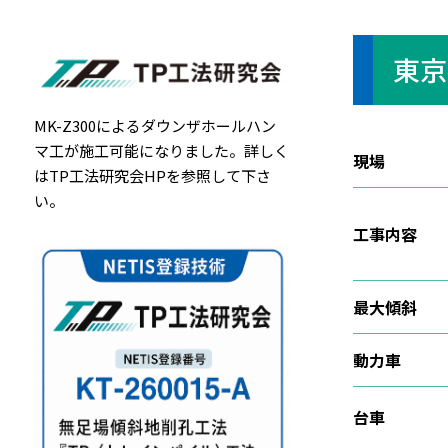
東京
MK-Z300によるダウンザホールハン
マ工が施工可能になりました。詳しく
現場
は
TP工法研究会HP
を参照して下さ
い。
工事内容
最大傾斜
動力車
台車