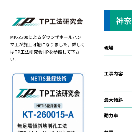
神奈
MK-Z300によるダウンザホールハン
マ工が施工可能になりました。詳しく
現場
は
TP工法研究会HP
を参照して下さ
い。
工事内容
最大傾斜
動力車